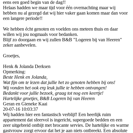
eens een goed begin van de dag!!
Helaas hadden we maar tijd voor één overnachting maar wij
hebben nu al gezegd dat wij hier vaker gaan komen maar dan voor
een langere periode!!
We hebben écht genoten en voelden ons meteen thuis en daar
willen wij jou nogmaals voor bedanken.
Blijf zo doorgaan en wij zullen B&B "Logeren bij van Heeren"
zeker aanbevelen.
Groetjes,
Henk & Jolanda Derksen
Opmerking:
Beste Henk en Jolanda,
Wat fijn om te lezen dat jullie het zo genoten hebben bij ons!
Wij vonden het ook erg leuk jullie te hebben ontvangen!
Bedankt voor jullie bezoek, graag tot nog een keertje!
Hartelijke groetjes, B&B Logeren bij van Heeren
Geran en Gieneke Kaai
20-07-16
10:03:37
Wij hadden hier een fantastisch verblijf! Een heerlijk ruim
appartement dat sfeervol is ingericht, supergoede bedden en een
zeer uitgebreid ontbijt met brocante servies. De hartelijke en warme
gastvrouw zorgt ervoor dat het je aan niets ontbreekt. Een absolute