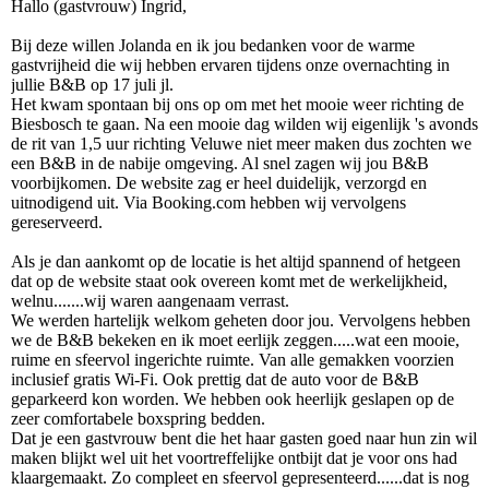
Hallo (gastvrouw) Ingrid,
Bij deze willen Jolanda en ik jou bedanken voor de warme
gastvrijheid die wij hebben ervaren tijdens onze overnachting in
jullie B&B op 17 juli jl.
Het kwam spontaan bij ons op om met het mooie weer richting de
Biesbosch te gaan. Na een mooie dag wilden wij eigenlijk 's avonds
de rit van 1,5 uur richting Veluwe niet meer maken dus zochten we
een B&B in de nabije omgeving. Al snel zagen wij jou B&B
voorbijkomen. De website zag er heel duidelijk, verzorgd en
uitnodigend uit. Via Booking.com hebben wij vervolgens
gereserveerd.
Als je dan aankomt op de locatie is het altijd spannend of hetgeen
dat op de website staat ook overeen komt met de werkelijkheid,
welnu.......wij waren aangenaam verrast.
We werden hartelijk welkom geheten door jou. Vervolgens hebben
we de B&B bekeken en ik moet eerlijk zeggen.....wat een mooie,
ruime en sfeervol ingerichte ruimte. Van alle gemakken voorzien
inclusief gratis Wi-Fi. Ook prettig dat de auto voor de B&B
geparkeerd kon worden. We hebben ook heerlijk geslapen op de
zeer comfortabele boxspring bedden.
Dat je een gastvrouw bent die het haar gasten goed naar hun zin wil
maken blijkt wel uit het voortreffelijke ontbijt dat je voor ons had
klaargemaakt. Zo compleet en sfeervol gepresenteerd......dat is nog