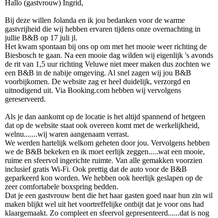
Hallo (gastvrouw) Ingrid,
Bij deze willen Jolanda en ik jou bedanken voor de warme
gastvrijheid die wij hebben ervaren tijdens onze overnachting in
jullie B&B op 17 juli jl.
Het kwam spontaan bij ons op om met het mooie weer richting de
Biesbosch te gaan. Na een mooie dag wilden wij eigenlijk 's avonds
de rit van 1,5 uur richting Veluwe niet meer maken dus zochten we
een B&B in de nabije omgeving. Al snel zagen wij jou B&B
voorbijkomen. De website zag er heel duidelijk, verzorgd en
uitnodigend uit. Via Booking.com hebben wij vervolgens
gereserveerd.
Als je dan aankomt op de locatie is het altijd spannend of hetgeen
dat op de website staat ook overeen komt met de werkelijkheid,
welnu.......wij waren aangenaam verrast.
We werden hartelijk welkom geheten door jou. Vervolgens hebben
we de B&B bekeken en ik moet eerlijk zeggen.....wat een mooie,
ruime en sfeervol ingerichte ruimte. Van alle gemakken voorzien
inclusief gratis Wi-Fi. Ook prettig dat de auto voor de B&B
geparkeerd kon worden. We hebben ook heerlijk geslapen op de
zeer comfortabele boxspring bedden.
Dat je een gastvrouw bent die het haar gasten goed naar hun zin wil
maken blijkt wel uit het voortreffelijke ontbijt dat je voor ons had
klaargemaakt. Zo compleet en sfeervol gepresenteerd......dat is nog