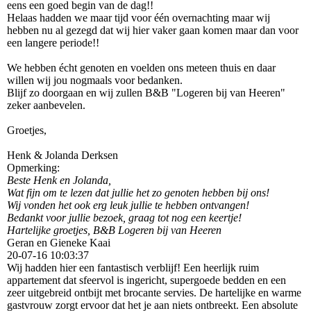
eens een goed begin van de dag!!
Helaas hadden we maar tijd voor één overnachting maar wij
hebben nu al gezegd dat wij hier vaker gaan komen maar dan voor
een langere periode!!
We hebben écht genoten en voelden ons meteen thuis en daar
willen wij jou nogmaals voor bedanken.
Blijf zo doorgaan en wij zullen B&B "Logeren bij van Heeren"
zeker aanbevelen.
Groetjes,
Henk & Jolanda Derksen
Opmerking:
Beste Henk en Jolanda,
Wat fijn om te lezen dat jullie het zo genoten hebben bij ons!
Wij vonden het ook erg leuk jullie te hebben ontvangen!
Bedankt voor jullie bezoek, graag tot nog een keertje!
Hartelijke groetjes, B&B Logeren bij van Heeren
Geran en Gieneke Kaai
20-07-16
10:03:37
Wij hadden hier een fantastisch verblijf! Een heerlijk ruim
appartement dat sfeervol is ingericht, supergoede bedden en een
zeer uitgebreid ontbijt met brocante servies. De hartelijke en warme
gastvrouw zorgt ervoor dat het je aan niets ontbreekt. Een absolute